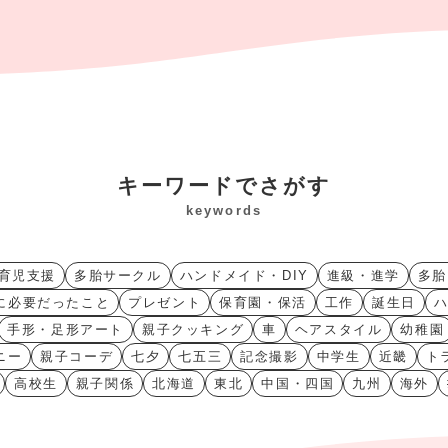
キーワードでさがす
keywords
育児支援
多胎サークル
ハンドメイド・DIY
進級・進学
多胎
に必要だったこと
プレゼント
保育園・保活
工作
誕生日
手形・足形アート
親子クッキング
車
ヘアスタイル
幼稚園
ニー
親子コーデ
七夕
七五三
記念撮影
中学生
近畿
ト
高校生
親子関係
北海道
東北
中国・四国
九州
海外