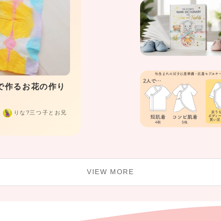
の双子。肌着は何枚用意する？
月13日
出産準備
多胎マム アンケート部
VIEW MORE