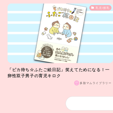
乳児/授乳
「ピカ待ち☆ふたご絵日記」笑えてためになる！一
卵性双子男子の育児キロク
多胎マムライブラリー