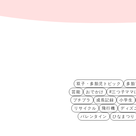
双子・多胎児トピック
多胎
芸能
おでかけ
#三つ子ママ
プチプラ
成長記録
小学生
リサイクル
飛行機
ディズ
バレンタイン
ひなまつり