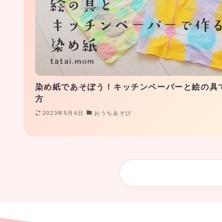
キッチンペーパーと絵の具で作るお花の作り
秋生まれ
2025年10
あそび
りな?️三つ子とお兄