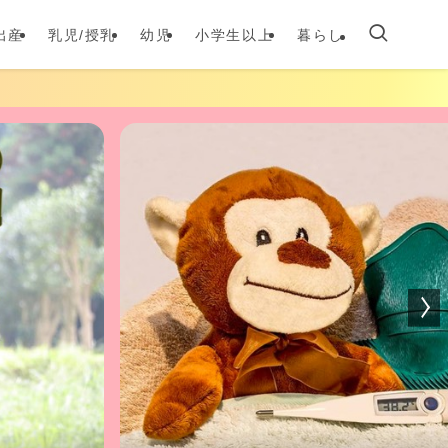
出産
乳児/授乳
幼児
小学生以上
暮らし