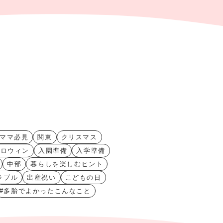
ママ必見
関東
クリスマス
ハロウィン
入園準備
入学準備
中部
暮らしを楽しむヒント
ラブル
出産祝い
こどもの日
#多胎でよかったこんなこと