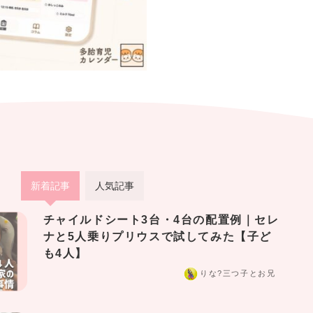
新着記事
人気記事
チャイルドシート3台・4台の配置例｜セレ
ナと5人乗りプリウスで試してみた【子ど
も4人】
りな?️三つ子とお兄