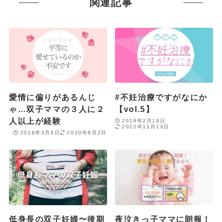
関連記事
愛情に偏りがあるんじ
#不妊治療ですがなにか
ゃ…双子ママの３人に２
【vol.5】
人以上が経験
2019年2月19日
2022年11月13日
2019年3月8日
2020年8月2日
低身長の双子妊婦〜後期
夜泣きっ子ママに朗報！