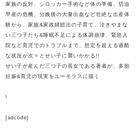
家族の反対、シロッカー手術など体の準備、切迫
早産の危機、分娩後の大量出血など壮絶な出産体
験から、家族&家政婦総出の子育て、泣きやまな
い三つ子たち&睡眠不足による体調崩壊、緊急入
院など育児でのトラブルまで、想定を超える過酷
な状況が次々とせい子に襲いかかる!!
せい子が産んだ三つ子の長女である著者が、多胎
妊娠&育児の現実をユーモラスに描く
!
[adcode]