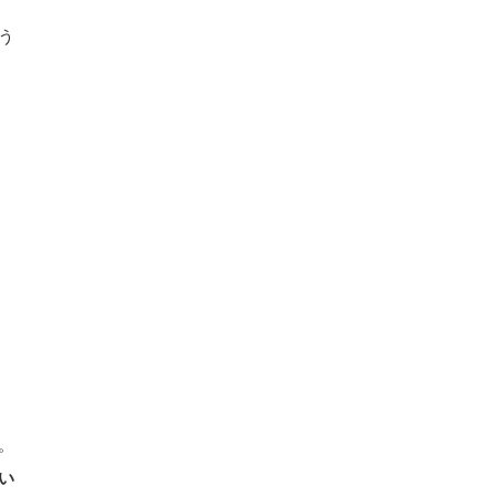
う
。
い