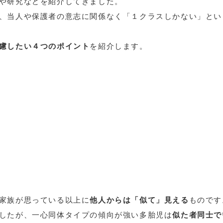
や研究などを紹介してきました。
、当人や保護者の意志に関係なく「１クラスしかない」とい
慮したい４つのポイント
を紹介します。
家族が思っている以上に
他人からは「似て」見える
ものです
したが、一心同体タイプの傾向が強い多胎児は
似た者同士で