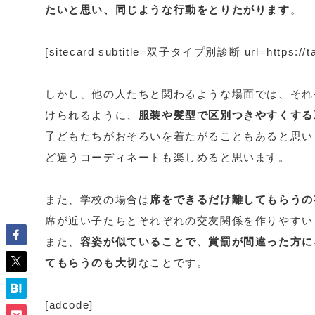
たいと思い、同じような行動をとりたがります
。
[sitecard subtitle=双子タイプ別診断 url=https://tat
しかし、他の人たちと関わるような場面では、それ
けられるように、
服装や髪型で区別つきやすくする
子どもたちがおそろいを着たがることもあると思い
ど違うコーディネートも楽しめると思います。
また、学校の場合は
席をできるだけ離してもらうの
席が近い子たちとそれぞれの交友関係を作りやすい
また、
容姿が似ていることで、賞罰が間違った方に
てもらうのも大切
なことです。
[adcode]