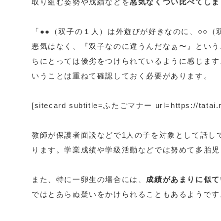
取り組む姿勢や成績などを
悪気なくつい比べてしま
「●●（双子の１人）は外遊びが好きなのに、○○
悪気はなく、『双子なのに違うんだなぁ〜』という
ちにとっては優劣をつけられているように感じます
いうことは重ねて確認しておく必要があります。
[sitecard subtitle=ふたごマナー url=https://tatai.
教師が保護者面談などで1人の子を対象として話し
ります。学業成績や学級活動などでは努めて多胎児
また、特に一卵生の場合には、
成績があまりに似て
ではとあらぬ疑いをかけられることもあるようです