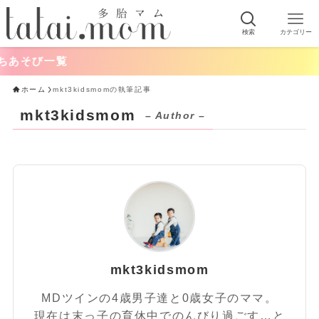
検索
カテゴリー
ちあそび一覧
ホーム
mkt3kidsmomの執筆記事
mkt3kidsmom
– Author –
mkt3kidsmom
MDツインの4歳男子達と0歳女子のママ。
現在は末っ子の育休中でのんびり過ごす…と