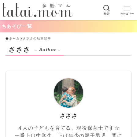
検索
カテゴリー
ちあそび一覧
ホーム
さささの執筆記事
さささ
– Author –
さささ
４人の子どもを育てる、現役保育士です☆
一番上は中学生、下は年少の双子男児。間に