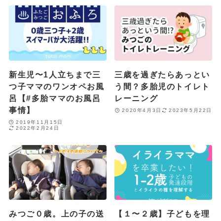
新生児〜1人立ちまで三
三歳を過ぎたらあっとい
つ子ママのワンオペお風
う間？多胎児のトイレト
呂【#多胎ママのお風呂
レーニング
事情】
2020年4月3日
2023年5月22日
2019年11月15日
2022年2月24日
みつご０歳。上の子の送
【１〜２歳】子どもを理