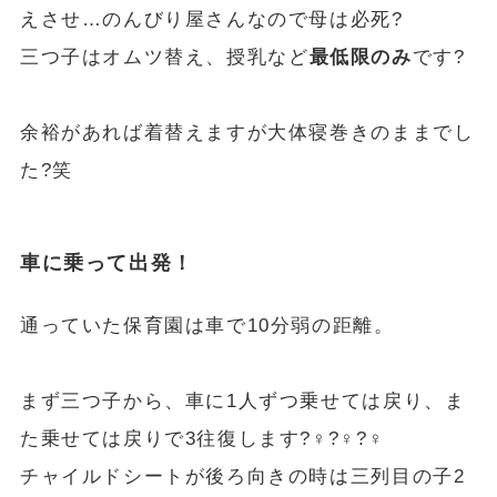
えさせ…のんびり屋さんなので母は必死?
三つ子はオムツ替え、授乳など
最低限のみ
です?
余裕があれば着替えますが大体寝巻きのままでし
た?笑
車に乗って出発！
通っていた保育園は車で10分弱の距離。
まず三つ子から、車に1人ずつ乗せては戻り、ま
た乗せては戻りで3往復します?‍♀️?‍♀️?‍♀️
チャイルドシートが後ろ向きの時は三列目の子2