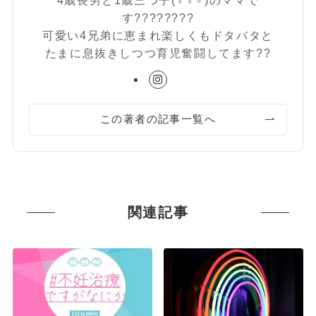
4歳長男と1歳三つ子(♀♀♂)のママで
す????????
可愛い4兄弟に恵まれ楽しくもドタバタと
たまに息抜きしつつ育児奮闘してます??
この著者の記事一覧へ
関連記事