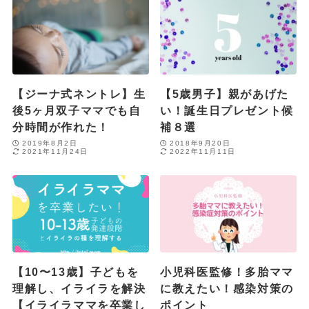
【ジーナ式ネントレ】生
【5歳男子】親があげた
後5ヶ月双子ママでも自
い！誕生日プレゼント候
分時間が作れた！
補８選
2019年8月2日
2018年9月20日
2021年11月24日
2022年11月11日
【10〜13歳】子どもを
小児科医監修！多胎ママ
理解し、イライラを解決
に教えたい！感染対策の
【イライラママを卒業し
ポイント