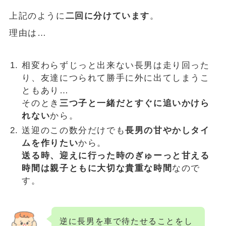
上記のように
二回に分けています
。
理由は…
相変わらずじっと出来ない長男は走り回った
り、友達につられて勝手に外に出てしまうこ
ともあり…
そのとき
三つ子と一緒だとすぐに追いかけら
れない
から。
送迎のこの数分だけでも
長男の甘やかしタイ
ムを作りたい
から。
送る時、迎えに行った時のぎゅーっと甘える
時間は親子ともに大切な貴重な時間
なので
す。
逆に長男を車で待たせることをし