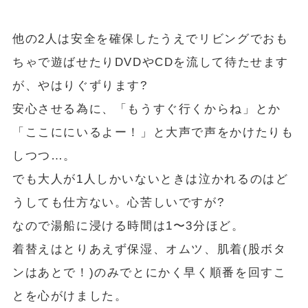
他の2人は安全を確保したうえでリビングでおも
ちゃで遊ばせたりDVDやCDを流して待たせます
が、やはりぐずります?
安心させる為に、「もうすぐ行くからね」とか
「ここににいるよー！」と大声で声をかけたりも
しつつ…。
でも大人が1人しかいないときは泣かれるのはど
うしても仕方ない。心苦しいですが?
なので湯船に浸ける時間は1〜3分ほど。
着替えはとりあえず保湿、オムツ、肌着(股ボタ
ンはあとで！)のみで
とにかく早く順番を回すこ
と
を心がけました。