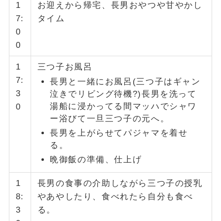
1
お迎えから帰宅、長男おやつや甘やかし
7:
タイム
0
0
1
三つ子お風呂
7:
長男と一緒にお風呂(三つ子はギャン
3
泣きでリビング待機?)長男を洗って
湯船に浸かってる間マッハでシャワ
0
ー浴びて一旦三つ子の元へ。
長男を上がらせてパジャマを着せ
る。
晩御飯の準備、仕上げ
1
長男の食事の介助しながら三つ子の授乳
8:
やあやしたり、食べれたら自分も食べ
3
る。