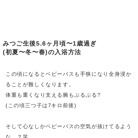
みつご生後5.6ヶ月頃〜1歳過ぎ
(初夏〜冬〜春)の入浴方法
この頃になるとベビーバスも手狭になり全身浸か
ることが難しくなります。
体重も重くなり支える腕もぷるぷる?
(この頃三つ子は7キロ前後)
そして心なしかベビーバスの空気が抜けてるよう
な…？笑