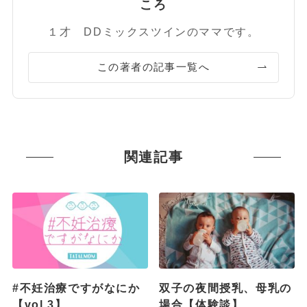
ころ
１才 DDミックスツインのママです。
この著者の記事一覧へ
関連記事
#不妊治療ですがなにか
双子の夜間授乳、母乳の
【vol.3】
場合【体験談】