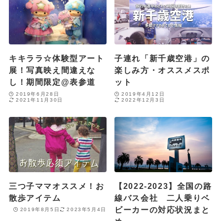
キキララ☆体験型アート
子連れ「新千歳空港」の
展！写真映え間違えな
楽しみ方・オススメスポ
し！期間限定@表参道
ット
2019年6月28日
2019年4月12日
2021年11月30日
2022年12月3日
三つ子ママオススメ！お
【2022-2023】全国の路
散歩アイテム
線バス会社 二人乗りベ
ビーカーの対応状況まと
2019年8月5日
2023年5月4日