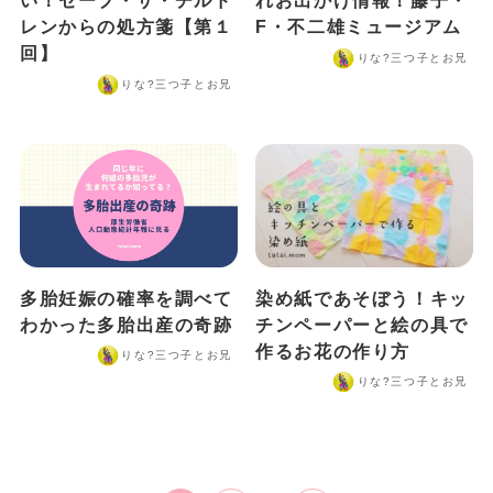
い！セーブ・ザ・チルド
れお出かけ情報！藤子・
レンからの処方箋【第１
F・不二雄ミュージアム
回】
りな?️三つ子とお兄
りな?️三つ子とお兄
多胎妊娠の確率を調べて
染め紙であそぼう！キッ
わかった多胎出産の奇跡
チンペーパーと絵の具で
作るお花の作り方
りな?️三つ子とお兄
りな?️三つ子とお兄