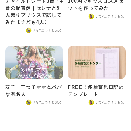
チャイルドシート3台・4
100均でキッズコスメセ
台の配置例｜セレナと5
ットを作ってみた
人乗りプリウスで試して
りな?️三つ子とお兄
みた【子ども4人】
りな?️三つ子とお兄
双子・三つ子ママ＆パパ
FREE！多胎育児日記の
な有名人
テンプレート
りな?️三つ子とお兄
りな?️三つ子とお兄