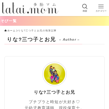
検索
カテゴリー
び一覧
ホーム
りな?️三つ子とお兄の執筆記事
りな?️三つ子とお兄
– Author –
りな?️三つ子とお兄
プチプラと時短が大好き♡
元幼児教育講師、現役保育士。