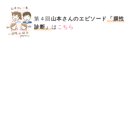
第４回
山本さんのエピソード
「膜性
診断」
は
こちら