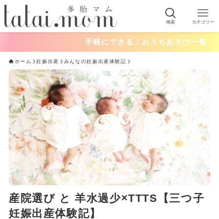
検索
カテゴリー
手軽にできる！おうちあそび一覧
ホーム
妊娠出産
みんなの妊娠出産体験記
産院選び と 羊水過少×TTTS【三つ子
妊娠出産体験記】