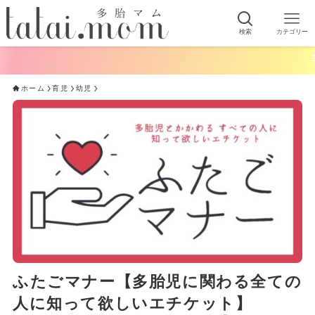
検索
カテゴリー
手軽にでき
ホーム
育児
幼児
ふたごマナー【多胎児に関わる全ての
人に知って欲しいエチケット】