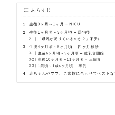
あらすじ
生後0ヶ月～1ヶ月 – NICU
生後1ヶ月頃～3ヶ月頃 – 帰宅後
「母乳が足りているのか？」不安に…
生後4ヶ月頃～5ヶ月頃 – 四ヶ月検診
生後6ヶ月頃～9ヶ月頃 – 離乳食開始
生後10ヶ月頃～11ヶ月頃 – 三回食
1歳頃～1歳4ヶ月頃 – 卒乳
赤ちゃんやママ、ご家族に合わせてベストな