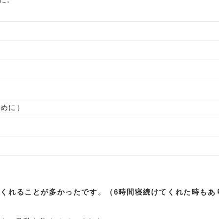
ために）
てくれることが多かったです。（6時間寝続けてくれた時もあ