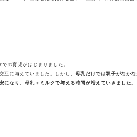
家での育児がはじまりました。
交互に与えていました。しかし、
母乳だけでは双子がなかな
安になり、母乳＋ミルクで与える時間が増えていきました
。