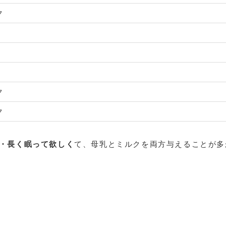
ク
ク
ク
・長く眠って欲しく
て、母乳とミルクを両方与えることが多