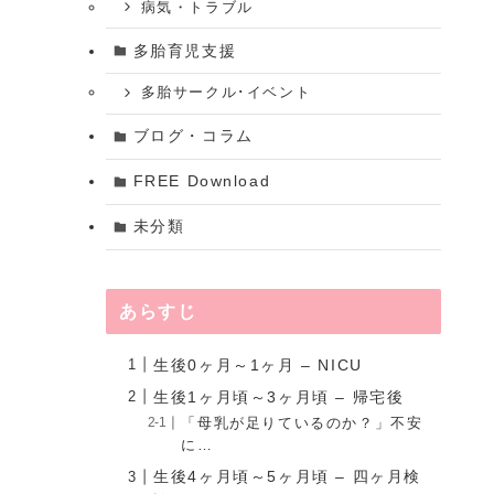
病気・トラブル
多胎育児支援
多胎サークル･イベント
ブログ・コラム
FREE Download
未分類
あらすじ
生後0ヶ月～1ヶ月 – NICU
生後1ヶ月頃～3ヶ月頃 – 帰宅後
「母乳が足りているのか？」不安
に…
生後4ヶ月頃～5ヶ月頃 – 四ヶ月検