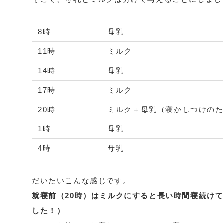
8時
母乳
11時
ミルク
14時
母乳
17時
ミルク
20時
ミルク＋母乳（寝かしつけの
1時
母乳
4時
母乳
だいたいこんな感じです。
就寝前（20時）はミルクにすると長い時間寝続け
した！）