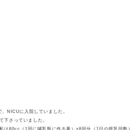
、NICUに入院していました。
て下さっていました。
は80cc（1回に哺乳瓶に作る量）×8回分（1日の授乳回数