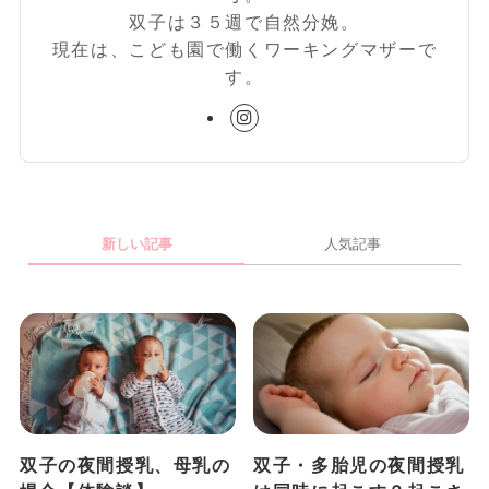
双子は３５週で自然分娩。
現在は、こども園で働くワーキングマザーで
す。
新しい記事
人気記事
双子の夜間授乳、母乳の
双子・多胎児の夜間授乳