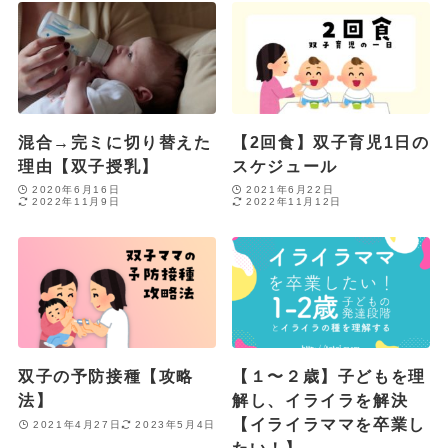
混合→完ミに切り替えた
【2回食】双子育児1日の
理由【双子授乳】
スケジュール
2020年6月16日
2021年6月22日
2022年11月9日
2022年11月12日
双子の予防接種【攻略
【１〜２歳】子どもを理
法】
解し、イライラを解決
【イライラママを卒業し
2021年4月27日
2023年5月4日