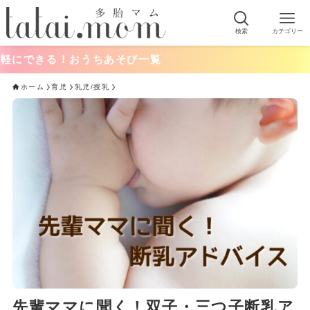
検索
カテゴリー
る！おうちあそび一覧
ホーム
育児
乳児/授乳
先輩ママに聞く！双子・三つ子断乳ア