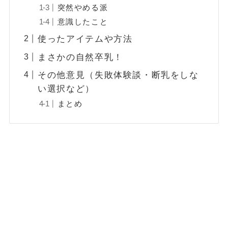
突然やめる派
意識したこと
使ったアイテムや方法
まさかの自然卒乳！
その他意見（失敗体験談・断乳をしな
い選択など）
まとめ