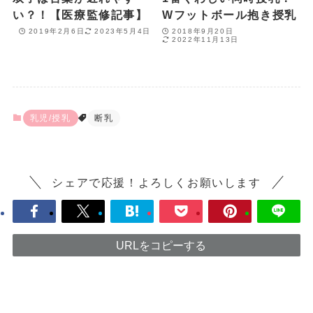
い？！【医療監修記事】
Wフットボール抱き授乳
2019年2月6日
2023年5月4日
2018年9月20日
2022年11月13日
乳児/授乳
断乳
シェアで応援！よろしくお願いします
URLをコピーする