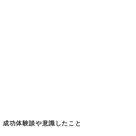
成功体験談や意識したこと