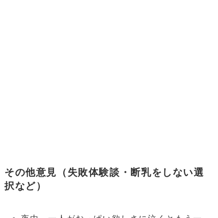
その他意見（失敗体験談・断乳をしない選
択など）