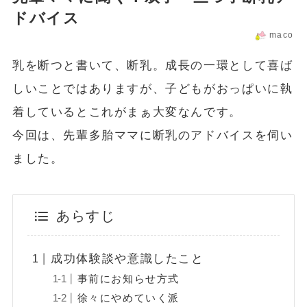
ドバイス
maco
乳を断つと書いて、断乳。成長の一環として喜ば
しいことではありますが、子どもがおっぱいに執
着しているとこれがまぁ大変なんです。
今回は、先輩多胎ママに断乳のアドバイスを伺い
ました。
あらすじ
成功体験談や意識したこと
事前にお知らせ方式
徐々にやめていく派