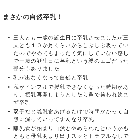
まさかの自然卒乳！
三人とも一歳の誕生日に卒乳させましたが三
人とも１０か月くらいからしぶしぶ吸ってい
たのでやめてもまったく気にしていない感じ
で一歳の誕生日に卒乳という親のエゴだった
部分もありました
乳が出なくなって自然と卒乳
私がインフルで授乳できなくなった時期があ
り、授乳再開しようとしたら鼻で笑われ飲ま
ず卒乳
双子だと離乳食あげるだけで時間かかって自
然に減っていってすんなり卒乳
離乳食が始まり自然とやめられたというかも
ともと母乳あまり出ずスッとトラブルなしで