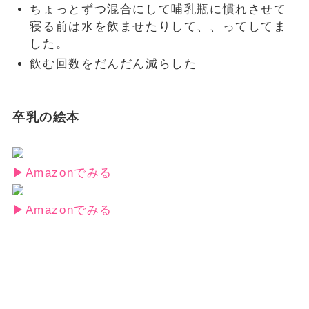
ちょっとずつ混合にして哺乳瓶に慣れさせて
寝る前は水を飲ませたりして、、ってしてま
した。
飲む回数をだんだん減らした
卒乳の絵本
▶︎Amazonでみる
▶︎Amazonでみる