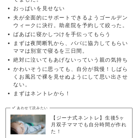
おっぱいを見せない
夫が全面的にサポートできるようゴールデン
ウィークに決行。助産院を予約して絞った。
ばあばに寝かしつけを手伝ってもらう
まずは夜間断乳から、パパに協力してもらい
ママは別室で寝るを三日間。
絶対に泣いてもあげないっていう親の気持ち
かわいそうに思っても、自分が我慢！しばら
くお風呂で裸を見せぬようにして思い出させ
ない。
まずはネントレから！
あわせて読みたい
【ジーナ式ネントレ】生後5ヶ
月双子ママでも自分時間が作れ
た！