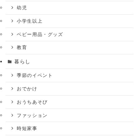
幼児
小学生以上
ベビー用品・グッズ
教育
暮らし
季節のイベント
おでかけ
おうちあそび
ファッション
時短家事