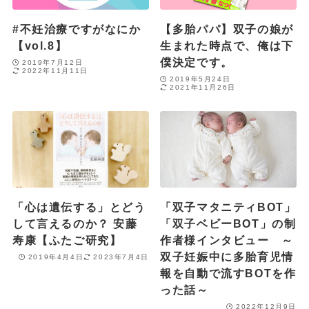
#不妊治療ですがなにか
【多胎パパ】双子の娘が
【vol.8】
生まれた時点で、俺は下
僕決定です。
2019年7月12日
2022年11月11日
2019年5月24日
2021年11月26日
「心は遺伝する」とどう
「双子マタニティBOT」
して言えるのか？ 安藤
「双子ベビーBOT」の制
寿康【ふたご研究】
作者様インタビュー ～
双子妊娠中に多胎育児情
2019年4月4日
2023年7月4日
報を自動で流すBOTを作
った話～
2022年12月9日