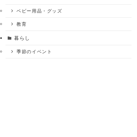
ベビー用品・グッズ
教育
暮らし
季節のイベント
おでかけ
おうちあそび
ファッション
時短家事
病気・トラブル
多胎育児支援