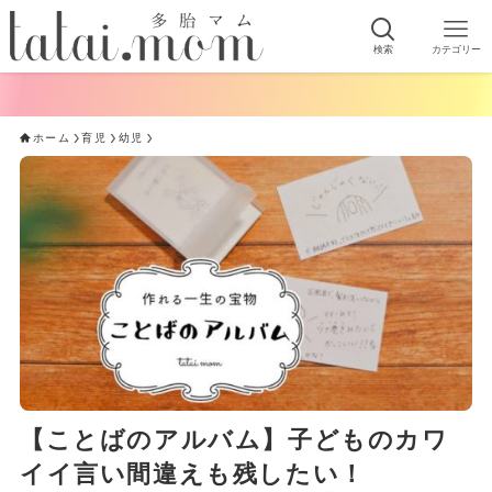
検索
カテゴリー
手軽にできる！おう
ホーム
育児
幼児
【ことばのアルバム】子どものカワ
イイ言い間違えも残したい！