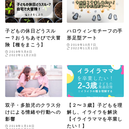
子どもの休日どうスル
ハロウィンモチーフの手
ー？おうちあそびで大冒
形足型アート
険【種をまこう】
2019年10月7日
2022年11月12日
2019年5月4日
2022年11月23日
双子・多胎児のクラス分
【２〜３歳】子どもを理
けによる情緒や行動への
解し、イライラを解決
影響
【イライラママを卒業し
たい！】
2019年1月19日