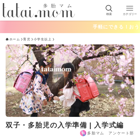
検索
カテゴリー
手軽にできる！おうちあそび一
ホーム
育児
小学生以上
双子・多胎児の入学準備 | 入学式編
多胎マム アンケート部