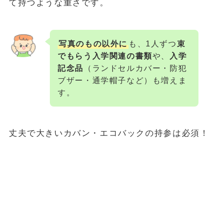
て持つような重さです。
写真のもの以外に
も、1人ずつ
束
でもらう入学関連の書類
や、
入学
記念品
（ランドセルカバー・防犯
ブザー・通学帽子など）も増えま
す。
丈夫で大きいカバン・エコバックの持参は必須！