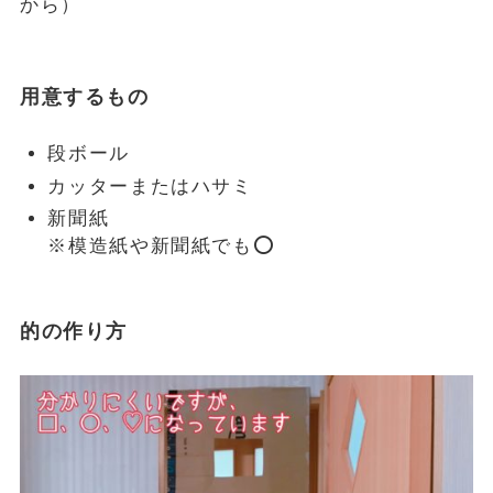
から）
用意するもの
段ボール
カッターまたはハサミ
新聞紙
※模造紙や新聞紙でも⭕️
的の作り方