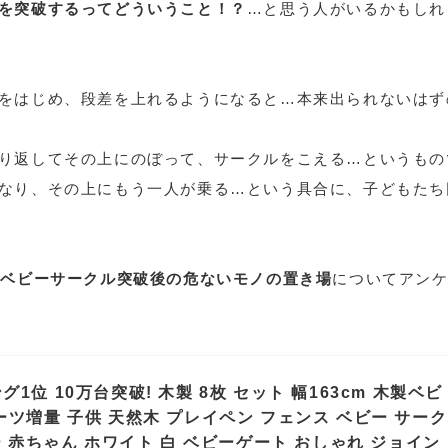
を突破するってどういうこと！？
…と思う人がいるかもしれ
をはじめ、段差を上れるようになると…本来出られないはず
り返してその上にのぼって、サークルをこえる…というもの
なり、その上にもう一人が乗る…という具合に、子どもたち
に
ベビーサークル突破後の危ないモノの置き場
についてアン
1位 10万台突破! 木製 8枚 セット 幅163cm 木製ベビ
ーツ増量 子供 天然木 プレイペン フェンス ベビー サーク
ー 赤ちゃん ホワイト 白 ベビーゲート おしゃれ ジョイン