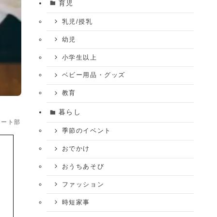
育児
乳児/授乳
幼児
小学生以上
ベビー用品・グッズ
教育
暮らし
ケート部
季節のイベント
おでかけ
おうちあそび
ファッション
時短家事