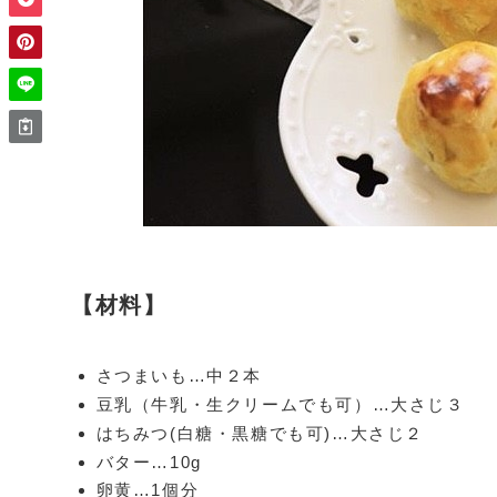
【材料】
さつまいも…中２本
豆乳（牛乳・生クリームでも可）…大さじ３
はちみつ(白糖・黒糖でも可)…大さじ２
バター…10g
卵黄…1個分