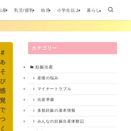
出産
乳児/授乳
幼児
小学生以上
暮らし
カテゴリー
妊娠出産
産後の悩み
マイナートラブル
出産準備
多胎妊娠の基本情報
みんなの妊娠出産体験記