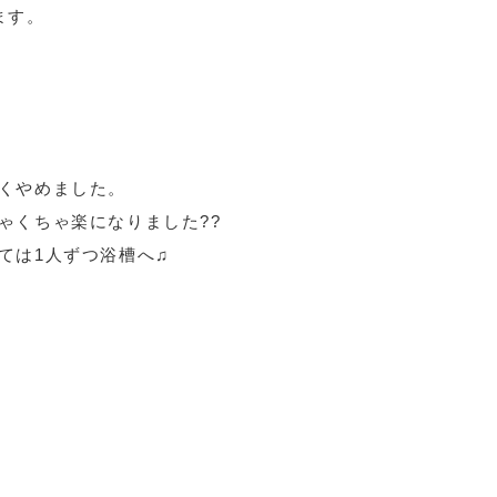
ます。
くやめました。
ゃくちゃ楽になりました??
ては1人ずつ浴槽へ♫