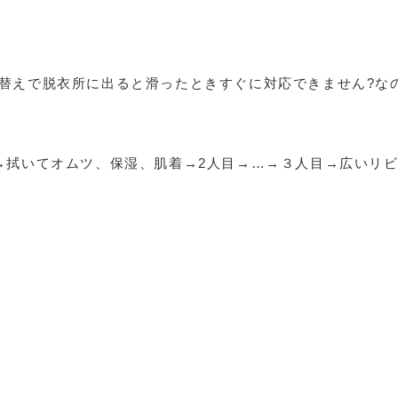
替えで脱衣所に出ると滑ったときすぐに対応できません?な
→拭いてオムツ、保湿、肌着→2人目→…→３人目→広いリ