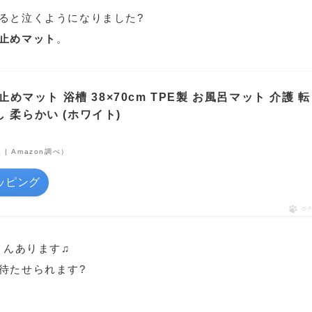
ると泣くようになりました?
止めマット
。
り止めマット 浴槽 38×70cm TPE製 お風呂マット 介護 転
 柔らかい (ホワイト)
点 | Amazon調べ）
ョッピング
ポ
さんあります♫
待たせられます?