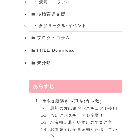
病気・トラブル
多胎育児支援
多胎サークル･イベント
ブログ・コラム
FREE Download
未分類
あらすじ
生後1歳過ぎ〜現在(春〜秋)
最初の方はまだバスチェアを使用
ついにバスチェアを卒業！
⚠️浴槽は滑りやすいので要注意
お着替えは全員浴槽から出してか
ら