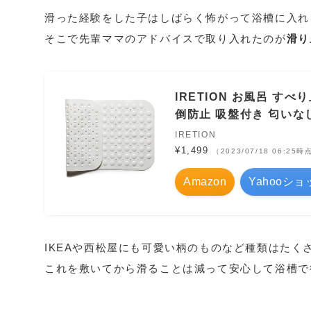
滑った経験をした子はしばらく怖がって浴槽に入れ
そこで先輩ママのアドバイスで取り入れたのが
滑り
IRETION お風呂 すべ
倒防止 吸盤付き 匂いなし
IRETION
¥1,499
（2023/07/18 06:25時
Amazon
Yahooシ
IKEAや西松屋にも可愛い柄のものなど種類はたく
これを敷いてから滑ることは減って安心して浴槽で