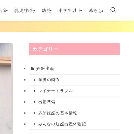
出産
乳児/授乳
幼児
小学生以上
暮らし
カテゴリー
妊娠出産
産後の悩み
マイナートラブル
出産準備
多胎妊娠の基本情報
みんなの妊娠出産体験記