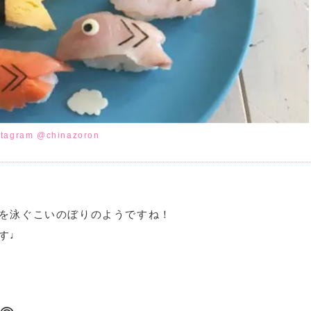
stagram @chinazoron
を泳ぐこいのぼりのようですね！
す♩