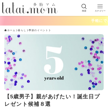
検索
カテゴリー
手軽にできる！おう
ホーム
暮らし
季節のイベント
【5歳男子】親があげたい！誕生日プ
レゼント候補８選