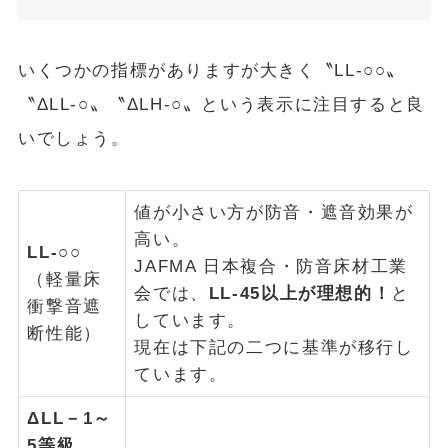
いくつかの指標がありますが大きく〝LL-○○〟
〝ΔLL-○〟〝ΔLH-○〟という表示に注目すると良
いでしょう。
値が小さい方が防音・遮音効果が
高い。
LL-○○
JAFMA 日本複合・防音床材工業
（軽量床
会では、
LL-45以上が理想的！
と
衝撃音遮
しています。
断性能）
現在は下記の二つに基準が移行し
ています。
ΔLL－1～
5等級