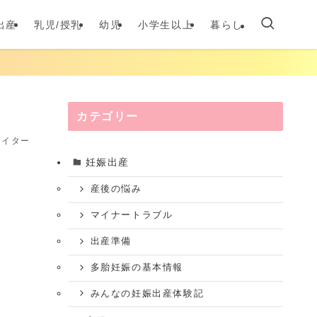
出産
乳児/授乳
幼児
小学生以上
暮らし
カテゴリー
ライター
妊娠出産
産後の悩み
マイナートラブル
出産準備
多胎妊娠の基本情報
みんなの妊娠出産体験記