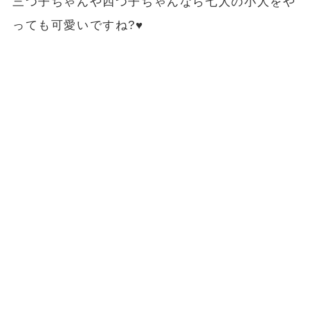
三つ子ちゃんや四つ子ちゃんなら七人の小人をや
っても可愛いですね?♥