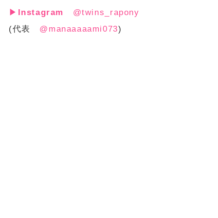
▶
Instagram
@twins_rapony
(代表
@manaaaaami073
)