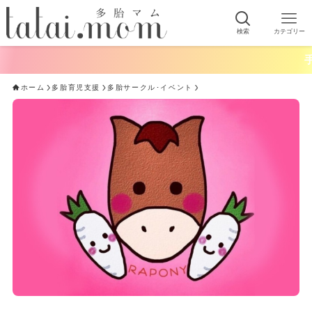
検索
カテゴリー
手軽に
ホーム
多胎育児支援
多胎サークル･イベント