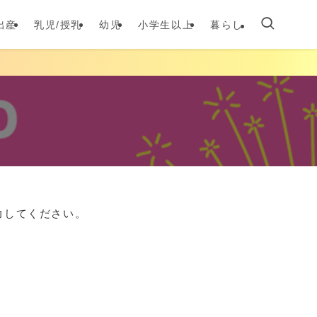
出産
乳児/授乳
幼児
小学生以上
暮らし
力してください。