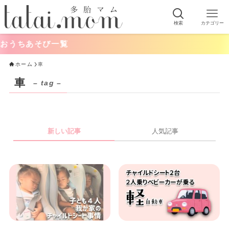
検索
カテゴリー
うちあそび一覧
ホーム
車
車
– tag –
新しい記事
人気記事