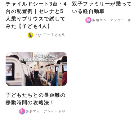
チャイルドシート3台・4
双子ファミリーが乗って
台の配置例｜セレナと5
いる軽自動車
人乗りプリウスで試して
多胎マム アンケート部
みた【子ども4人】
りな?️三つ子とお兄
子どもたちとの長距離の
移動時間の攻略法！
多胎マム アンケート部