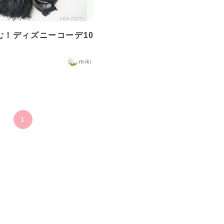
む！ディズニーコーデ10
miki
1