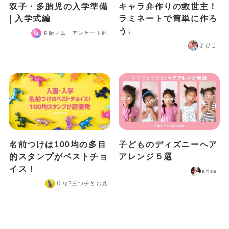
双子・多胎児の入学準備
キャラ弁作りの救世主！
| 入学式編
ラミネートで簡単に作ろ
う♩
多胎マム アンケート部
よぴこ
名前つけは100均の多目
子どものディズニーヘア
的スタンプがベストチョ
アレンジ５選
イス！
arisa
りな?️三つ子とお兄