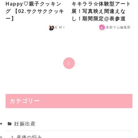
Happy♡親子クッキン
キキララ☆体験型アート
グ 【02.サクサククッキ
展！写真映え間違えな
ー】
し！期間限定@表参道
E M I
多胎マム編集部
1
カテゴリー
妊娠出産
産後の悩み