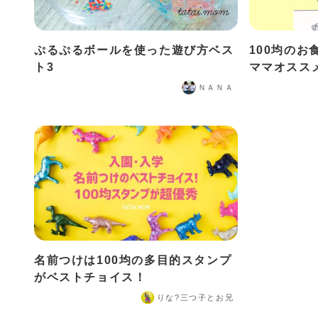
ぷるぷるボールを使った遊び方ベス
100均の
ト3
ママオスス
ＮＡＮＡ
名前つけは100均の多目的スタンプ
がベストチョイス！
りな?️三つ子とお兄