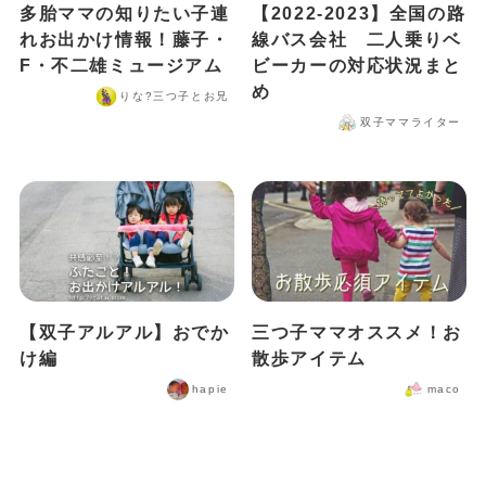
多胎ママの知りたい子連
【2022-2023】全国の路
れお出かけ情報！藤子・
線バス会社 二人乗りベ
F・不二雄ミュージアム
ビーカーの対応状況まと
め
りな?️三つ子とお兄
双子ママライター
【双子アルアル】おでか
三つ子ママオススメ！お
け編
散歩アイテム
hapie
maco