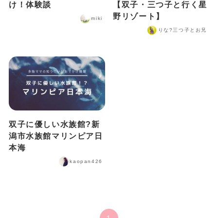
け！体験談
【双子・三つ子と行く星
野リゾート】
miki
りな?️三つ子とお兄
双子に優しい水族館?新
潟市水族館マリンピア日
本海
kaopan426